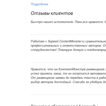
Подробнее
Отзывы клиентов
Быстро нашел исполнителя. Пока все нравится, 
Работаю с биржей ContentMonster.ru сравнительн
профессиональных и ответственных авторов. Оче
сотрудничество! Планирую долгую и плодотворн
Нравится, что на КонтентМонстре размещение за
успел принять заказ, то он оплатится автомато
От размещение заявки до передачи текста в работ
выбор авторов достойный. Спасибо за удобную дл
Что мне нравится в бирже ContentMonster.ru - п
пользования других бирж копирайтинга, но отпуг