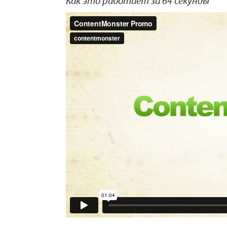
Как это работает за 64 секунды
показателями, уведомлениями интерфейс, либо в
Здесь я в короткие сроки нашел 2 авторов на пос
информацией, понятно что и где находится. Обра
потому что все хорошо работает, не возникает 
Очень хорошая и удобная биржа. Те копирайтеры,
большинстве оказались на высоте.
Рейтинг копирайтеров соответствует их профе
Я доволен биржей.
Отличная биржа, всё очень понятно и работает к
Недавно начал пользоваться контентмонстром и 
компетентная и оперативная. Спасибо команде ре